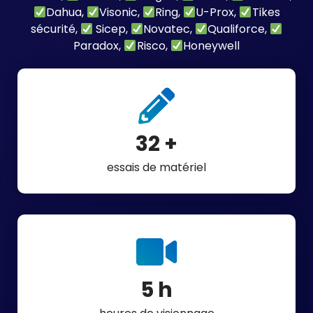
Dahua,
Visonic,
Ring,
U-Prox,
Tikes
sécurité,
Sicep,
Novatec,
Qualiforce,
Paradox,
Risco,
Honeywell
40
+
essais de matériel
6
h