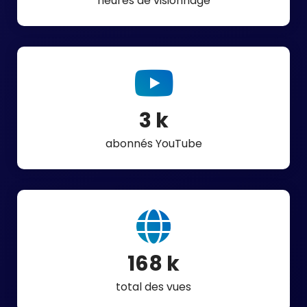
heures de visionnage
4
k
abonnés YouTube
210
k
total des vues