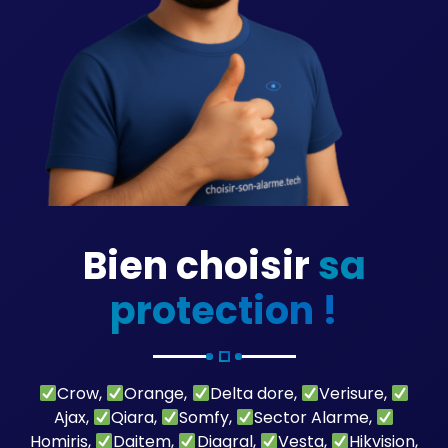
Bien choisir
sa
protection !
Crow,
Orange,
Delta dore,
Verisure,
Ajax,
Qiara,
Somfy,
Sector Alarme,
Homiris,
Daitem,
Diagral,
Vesta,
Hikvision,