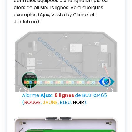
centrales équipées d’une ligne simple ou
alors de plusieurs lignes. Voici quelques
exemples (Ajax, Vesta by Climax et
Jablotron) :
Alarme
Ajax
:
8 lignes
de BUS RS485
(
ROUGE
,
JAUNE
, BLEU,
NOIR
).