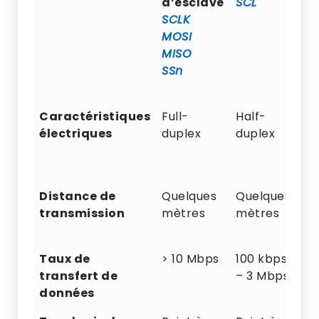
d’esclave
SCL
C
SCLK
R
MOSI
T
MISO
R
SSn
Caractéristiques
Full-
Half-
Fu
électriques
duplex
duplex
d
Distance de
Quelques
Quelques
Q
transmission
mètres
mètres
m
Taux de
> 10 Mbps
100 kbps
2
transfert de
– 3 Mbps
– 
données
k