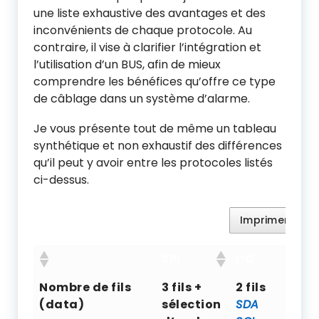
une liste exhaustive des avantages et des
inconvénients de chaque protocole. Au
contraire, il vise à clarifier l’intégration et
l’utilisation d’un BUS, afin de mieux
comprendre les bénéfices qu’offre ce type
de câblage dans un système d’alarme.
Je vous présente tout de même un tableau
synthétique et non exhaustif des différences
qu’il peut y avoir entre les protocoles listés
ci-dessus.
Imprimer
P
SPI
I²C
R
Nombre de fils
3 fils +
2 fils
2 
(data)
sélection
SDA
s