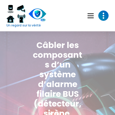
Skip
to
content
Un regard sur la vérité
Câbler les
composant
s d’un
système
d’alarme
filaire BUS
(détecteur,
sirène,