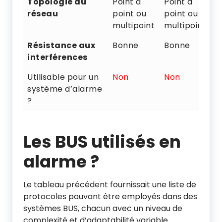
Topologie du
Point à
Point à
P
réseau
point ou
point ou
p
multipoint
multipoint
Résistance aux
Bonne
Bonne
M
interférences
Utilisable pour un
Non
Non
N
système d’alarme
?
Les BUS utilisés en
alarme ?
Le tableau précédent fournissait une liste de
protocoles pouvant être employés dans des
systèmes BUS, chacun avec un niveau de
complexité et d’adaptabilité variable.