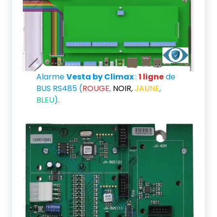
Alarme
Vesta by Climax
:
1 ligne
de
BUS RS485 (
ROUGE
,
NOIR
,
JAUNE
,
BLEU
).