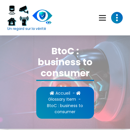
Skip
to
content
Un regard sur la vérité
BtoC :
business to
consumer
Accueil
-
Glossary Item
-
BtoC : business to
consumer