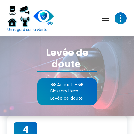
Skip
to
content
Un regard sur la vérité
Levée de
doute
Accueil
-
Glossary Item
-
Levée de doute
4