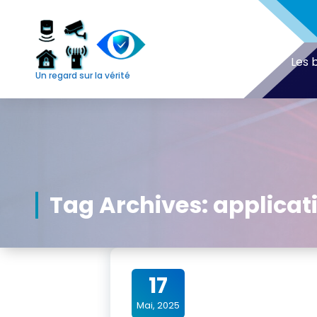
Skip
to
content
Les 
Un regard sur la vérité
Tag Archives: applicat
17
Mai, 2025