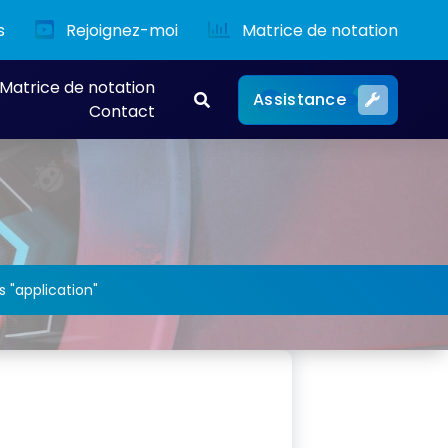
s
Rejoignez-moi
Matrice de notation
Matrice de notation
Assistance
Contact
s "application"