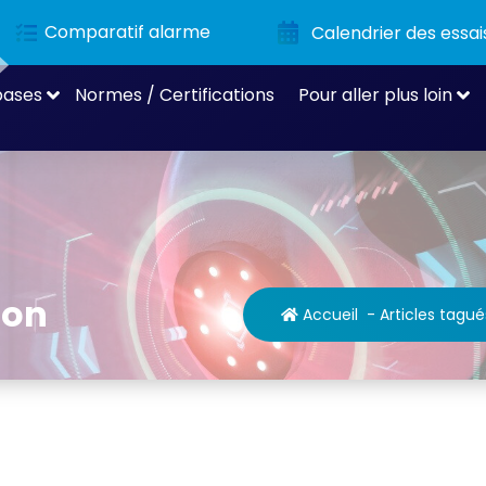
Comparatif alarme
Calendrier des essai
bases
Normes / Certifications
Pour aller plus loin
ion
Accueil
-
Articles tagué