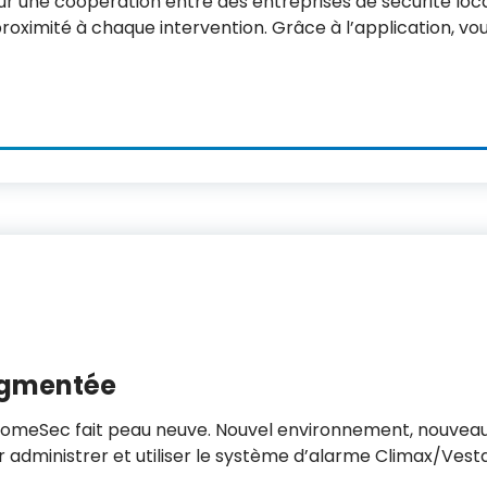
ur une coopération entre des entreprises de sécurité loc
oximité à chaque intervention. Grâce à l’application, vo
augmentée
omeSec fait peau neuve. Nouvel environnement, nouveau 
ur administrer et utiliser le système d’alarme Climax/Vest