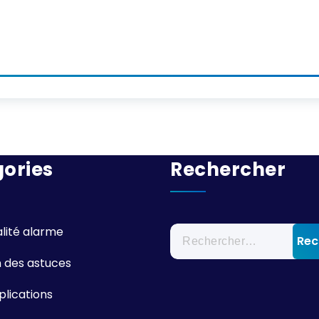
ories
Rechercher
Rechercher :
alité alarme
n des astuces
plications