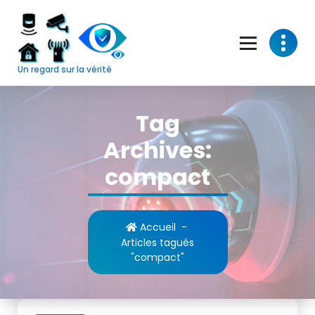
Skip
to
content
Un regard sur la vérité
Tag
Archives:
compact
Accueil
-
Articles tagués
"compact"