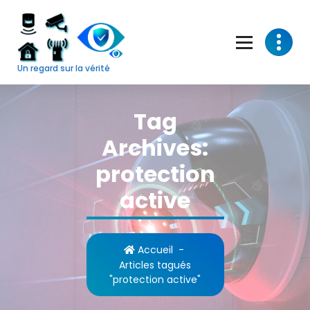
Skip
to
content
Un regard sur la vérité
Tag
Archives:
protection
active
Accueil
-
Articles tagués
"protection active"