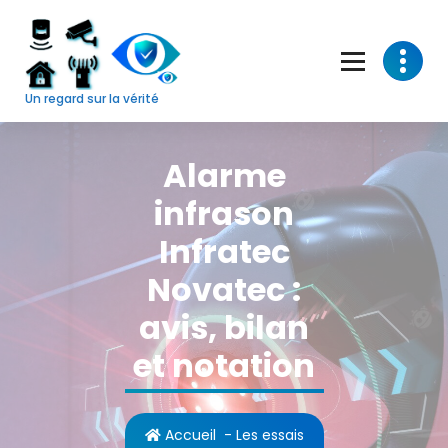
Skip
to
content
Un regard sur la vérité
Alarme
infrason
Infratec
Novatec :
avis, bilan
et notation
Accueil
-
Les essais