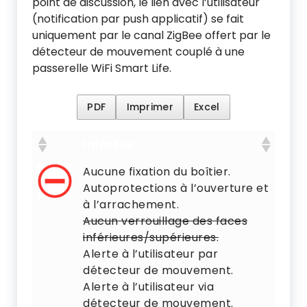
point de discussion, le lien avec l’utilisateur
(notification par push applicatif) se fait
uniquement par le canal ZigBee offert par le
détecteur de mouvement couplé à une
passerelle WiFi Smart Life.
PDF
Imprimer
Excel
Infratec
Infratec
Aucune fixation du boîtier.
Autoprotections à l’ouverture et
à l’arrachement.
Aucun verrouillage des faces
inférieures/supérieures.
Alerte à l’utilisateur par
détecteur de mouvement.
Alerte à l’utilisateur via
détecteur de mouvement.