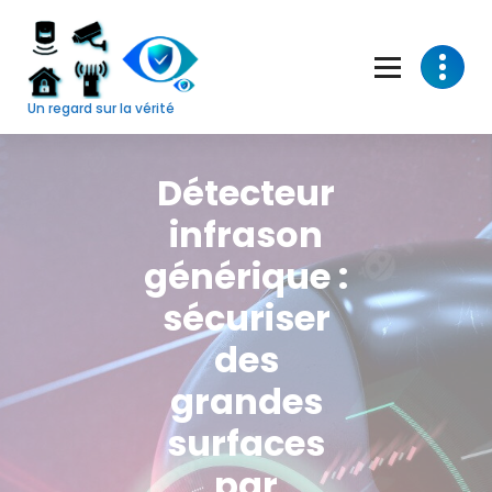
Skip
to
content
Un regard sur la vérité
Détecteur
infrason
générique :
sécuriser
des
grandes
surfaces
par