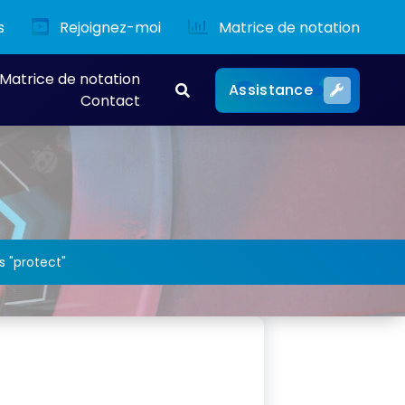
s
Rejoignez-moi
Matrice de notation
Matrice de notation
Assistance
Contact
s "protect"